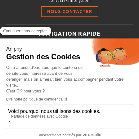
contact@aniphy.com
Stimulation-évaluation Thermique
NOUS CONTACTER
ACTIVITÉ LOCOMOTRICE ET EXPLORATOIRE
COORDINATION ET SENSORI-MOTEUR
NAVIGATION RAPIDE
ANXIÉTÉ ET DÉPRESSION
Aniphy
INTERACTION SOCIALE
Ressources Scientifiques
RYTHMES CIRCADIENS
Les partenaires d’aniphy
Se mettre en contact
DÉVELOPPEMENTS À FAÇON
Archives
Plan de site
Conditions générales de vente
PORTIQUES & STATIONS D’ANÉSTHÉSIE
ASPIRATEURS ET CARTOUCHES CHARBON ACTIF
CAGES À INDUCTION ET MASQUES D’ANESTHÉSIE
ÉVAPORATEURS