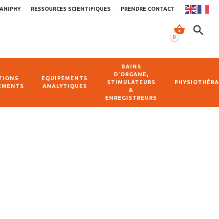
ANIPHY
RESSOURCES SCIENTIFIQUES
PRENDRE CONTACT
shopping_basket
search
0
BAINS
D’ORGANE,
TIONS
EQUIPEMENTS
STIMULATEURS
PHYSIOTHÉRA
EMENTS
ANALYTIQUES
&
ENREGISTREURS