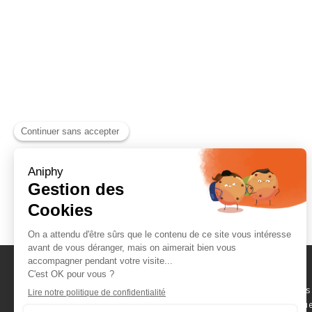
Naviguez parmi les
consommables scientifique