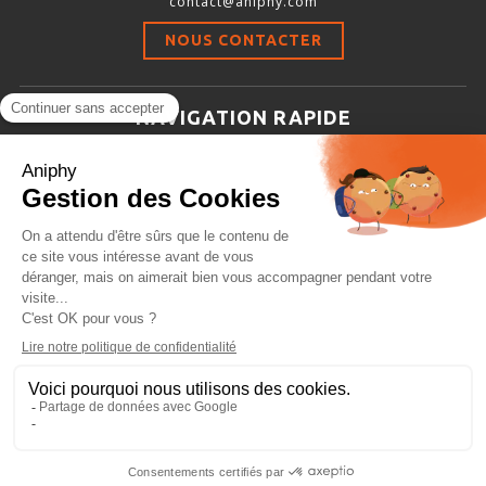
contact@aniphy.com
Stimulation-évaluation Thermique
NOUS CONTACTER
ACTIVITÉ LOCOMOTRICE ET EXPLORATOIRE
COORDINATION ET SENSORI-MOTEUR
NAVIGATION RAPIDE
ANXIÉTÉ ET DÉPRESSION
Aniphy
INTERACTION SOCIALE
Ressources Scientifiques
RYTHMES CIRCADIENS
Les partenaires d’aniphy
Se mettre en contact
DÉVELOPPEMENTS À FAÇON
Archives
Plan de site
Conditions générales de vente
PORTIQUES & STATIONS D’ANÉSTHÉSIE
ASPIRATEURS ET CARTOUCHES CHARBON ACTIF
CAGES À INDUCTION ET MASQUES D’ANESTHÉSIE
ÉVAPORATEURS