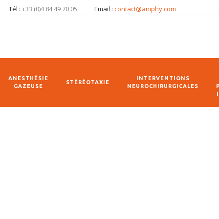
Tél :
+33 (0)4 84 49 70 05
Email :
contact@aniphy.com
ANESTHÉSIE
INTERVENTIONS
STÉRÉOTAXIE
GAZEUSE
NEUROCHIRURGICALES