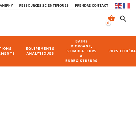
ANIPHY
RESSOURCES SCIENTIFIQUES
PRENDRE CONTACT
shopping_basket
search
0
BAINS
D’ORGANE,
TIONS
EQUIPEMENTS
STIMULATEURS
PHYSIOTHÉRA
EMENTS
ANALYTIQUES
&
ENREGISTREURS