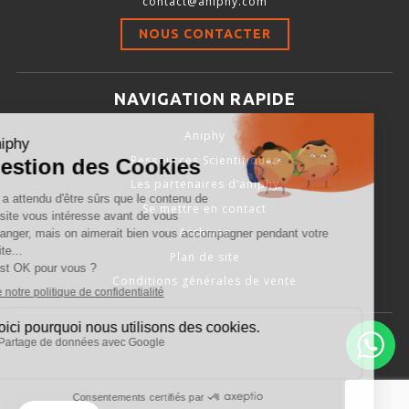
contact@aniphy.com
Stimulation-évaluation Thermique
NOUS CONTACTER
ACTIVITÉ LOCOMOTRICE ET EXPLORATOIRE
COORDINATION ET SENSORI-MOTEUR
NAVIGATION RAPIDE
ANXIÉTÉ ET DÉPRESSION
Aniphy
INTERACTION SOCIALE
Ressources Scientifiques
RYTHMES CIRCADIENS
Les partenaires d’aniphy
Se mettre en contact
DÉVELOPPEMENTS À FAÇON
Archives
Plan de site
Conditions générales de vente
PORTIQUES & STATIONS D’ANÉSTHÉSIE
ASPIRATEURS ET CARTOUCHES CHARBON ACTIF
CAGES À INDUCTION ET MASQUES D’ANESTHÉSIE
ÉVAPORATEURS