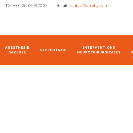
Tél :
+33 (0)4 84 49 70 05
Email :
contact@aniphy.com
ANESTHÉSIE
INTERVENTIONS
STÉRÉOTAXIE
GAZEUSE
NEUROCHIRURGICALES