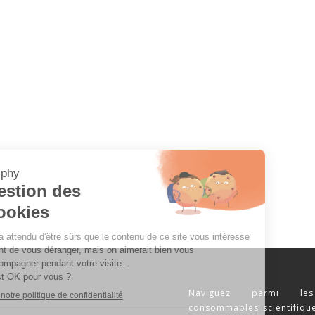
Naviguez parmi les
consommables scientifique