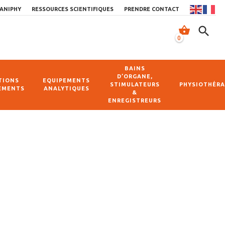
ANIPHY
RESSOURCES SCIENTIFIQUES
PRENDRE CONTACT
shopping_basket
search
0
BAINS
D’ORGANE,
TIONS
EQUIPEMENTS
STIMULATEURS
PHYSIOTHÉRA
EMENTS
ANALYTIQUES
&
ENREGISTREURS