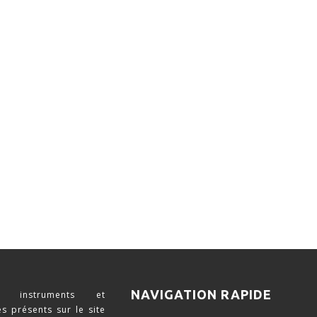
NAVIGATION RAPIDE
 instruments et
s présents sur le site