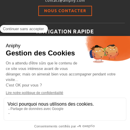
contact@aniphy.com
Stimulation-évaluation Thermique
NOUS CONTACTER
ACTIVITÉ LOCOMOTRICE ET EXPLORATOIRE
COORDINATION ET SENSORI-MOTEUR
NAVIGATION RAPIDE
ANXIÉTÉ ET DÉPRESSION
Aniphy
INTERACTION SOCIALE
Ressources Scientifiques
RYTHMES CIRCADIENS
Les partenaires d’aniphy
Se mettre en contact
DÉVELOPPEMENTS À FAÇON
Archives
Plan de site
Conditions générales de vente
PORTIQUES & STATIONS D’ANÉSTHÉSIE
ASPIRATEURS ET CARTOUCHES CHARBON ACTIF
CAGES À INDUCTION ET MASQUES D’ANESTHÉSIE
ÉVAPORATEURS