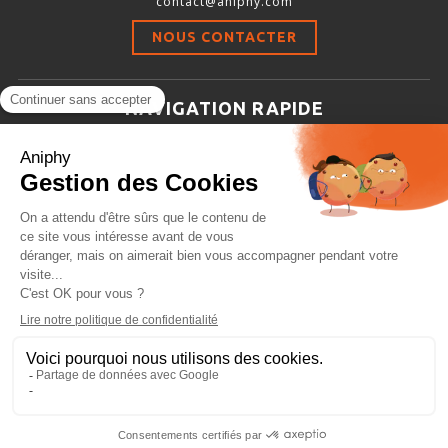
contact@aniphy.com
Stimulation-évaluation Thermique
NOUS CONTACTER
ACTIVITÉ LOCOMOTRICE ET EXPLORATOIRE
COORDINATION ET SENSORI-MOTEUR
NAVIGATION RAPIDE
ANXIÉTÉ ET DÉPRESSION
Aniphy
INTERACTION SOCIALE
Ressources Scientifiques
RYTHMES CIRCADIENS
Les partenaires d’aniphy
Se mettre en contact
DÉVELOPPEMENTS À FAÇON
Archives
Plan de site
Conditions générales de vente
PORTIQUES & STATIONS D’ANÉSTHÉSIE
ASPIRATEURS ET CARTOUCHES CHARBON ACTIF
CAGES À INDUCTION ET MASQUES D’ANESTHÉSIE
ÉVAPORATEURS