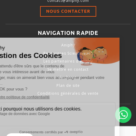
contact@aniphy.com
Stimulation-évaluation Thermique
NOUS CONTACTER
ACTIVITÉ LOCOMOTRICE ET EXPLORATOIRE
COORDINATION ET SENSORI-MOTEUR
NAVIGATION RAPIDE
ANXIÉTÉ ET DÉPRESSION
Aniphy
INTERACTION SOCIALE
Ressources Scientifiques
RYTHMES CIRCADIENS
Les partenaires d’aniphy
Se mettre en contact
DÉVELOPPEMENTS À FAÇON
Archives
Plan de site
Conditions générales de vente
PORTIQUES & STATIONS D’ANÉSTHÉSIE
ASPIRATEURS ET CARTOUCHES CHARBON ACTIF
CAGES À INDUCTION ET MASQUES D’ANESTHÉSIE
ÉVAPORATEURS