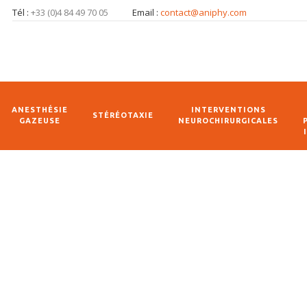
Tél :
+33 (0)4 84 49 70 05
Email :
contact@aniphy.com
ANESTHÉSIE
INTERVENTIONS
STÉRÉOTAXIE
GAZEUSE
NEUROCHIRURGICALES