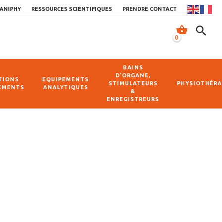
ANIPHY
RESSOURCES SCIENTIFIQUES
PRENDRE CONTACT
shopping_basket
search
0
BAINS
D’ORGANE,
TIONS
EQUIPEMENTS
STIMULATEURS
PHYSIOTHÉRA
EMENTS
ANALYTIQUES
&
ENREGISTREURS