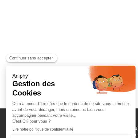
Naviguez parmi les
consommables scientifique