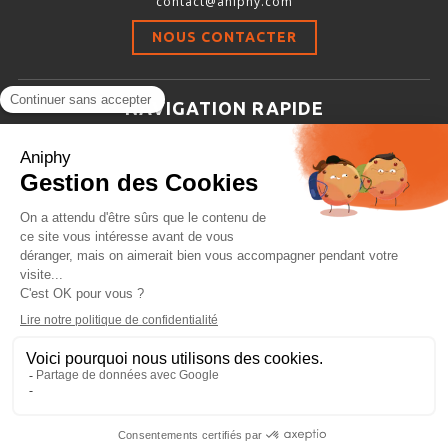
contact@aniphy.com
Stimulation-évaluation Thermique
NOUS CONTACTER
ACTIVITÉ LOCOMOTRICE ET EXPLORATOIRE
COORDINATION ET SENSORI-MOTEUR
NAVIGATION RAPIDE
ANXIÉTÉ ET DÉPRESSION
Aniphy
INTERACTION SOCIALE
Ressources Scientifiques
RYTHMES CIRCADIENS
Les partenaires d’aniphy
Se mettre en contact
DÉVELOPPEMENTS À FAÇON
Archives
Plan de site
Conditions générales de vente
PORTIQUES & STATIONS D’ANÉSTHÉSIE
ASPIRATEURS ET CARTOUCHES CHARBON ACTIF
CAGES À INDUCTION ET MASQUES D’ANESTHÉSIE
ÉVAPORATEURS