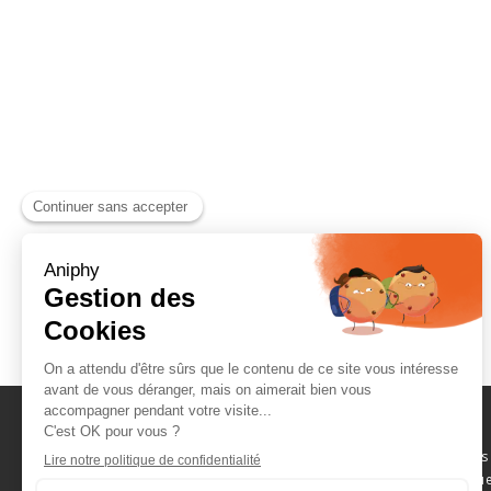
Naviguez parmi les
consommables scientifique