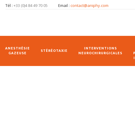
Tél :
+33 (0)4 84 49 70 05
Email :
contact@aniphy.com
ANESTHÉSIE
INTERVENTIONS
STÉRÉOTAXIE
GAZEUSE
NEUROCHIRURGICALES