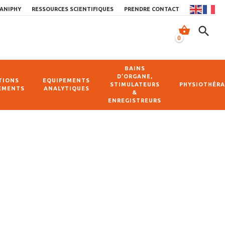
ANIPHY
RESSOURCES SCIENTIFIQUES
PRENDRE CONTACT
shopping_basket
search
0
BAINS
D’ORGANE,
TIONS
EQUIPEMENTS
STIMULATEURS
PHYSIOTHÉRA
EMENTS
ANALYTIQUES
&
ENREGISTREURS