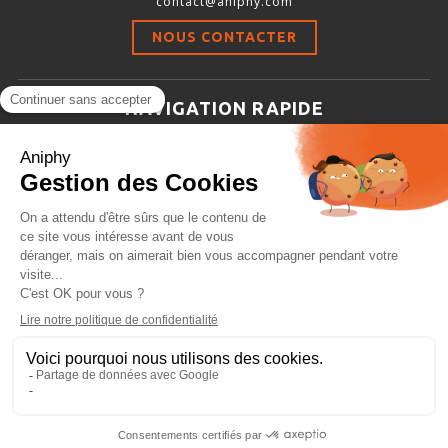
contact@aniphy.com
Stimulation-évaluation Thermique
NOUS CONTACTER
ACTIVITÉ LOCOMOTRICE ET EXPLORATOIRE
COORDINATION ET SENSORI-MOTEUR
NAVIGATION RAPIDE
ANXIÉTÉ ET DÉPRESSION
Aniphy
INTERACTION SOCIALE
Ressources Scientifiques
RYTHMES CIRCADIENS
Les partenaires d’aniphy
Se mettre en contact
DÉVELOPPEMENTS À FAÇON
Archives
Plan de site
Conditions générales de vente
PORTIQUES & STATIONS D’ANÉSTHÉSIE
ASPIRATEURS ET CARTOUCHES CHARBON ACTIF
CAGES À INDUCTION ET MASQUES D’ANESTHÉSIE
ÉVAPORATEURS