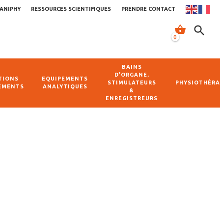
ANIPHY
RESSOURCES SCIENTIFIQUES
PRENDRE CONTACT
shopping_basket
search
0
BAINS
D’ORGANE,
TIONS
EQUIPEMENTS
STIMULATEURS
PHYSIOTHÉRA
EMENTS
ANALYTIQUES
&
ENREGISTREURS