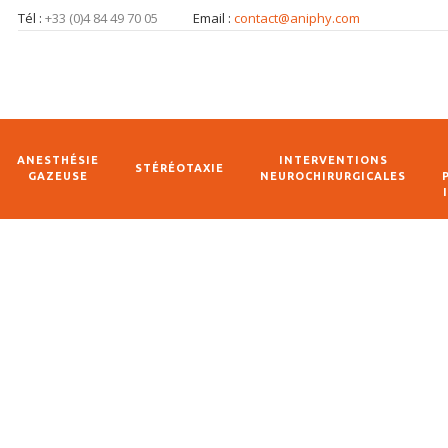
Tél :
+33 (0)4 84 49 70 05
Email :
contact@aniphy.com
ANESTHÉSIE
INTERVENTIONS
STÉRÉOTAXIE
GAZEUSE
NEUROCHIRURGICALES