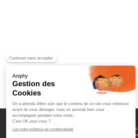
Naviguez parmi les
consommables scientifique