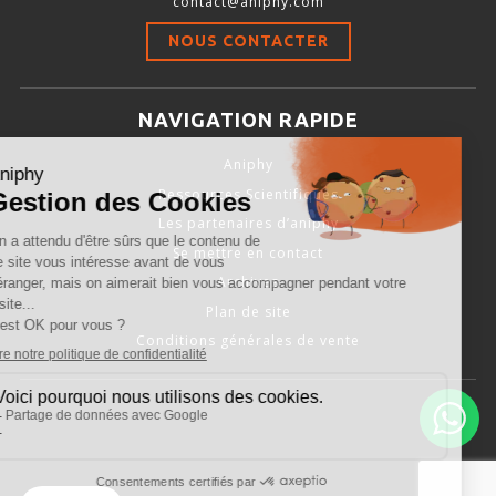
contact@aniphy.com
Stimulation-évaluation Thermique
NOUS CONTACTER
ACTIVITÉ LOCOMOTRICE ET EXPLORATOIRE
COORDINATION ET SENSORI-MOTEUR
NAVIGATION RAPIDE
ANXIÉTÉ ET DÉPRESSION
Aniphy
INTERACTION SOCIALE
Ressources Scientifiques
RYTHMES CIRCADIENS
Les partenaires d’aniphy
Se mettre en contact
DÉVELOPPEMENTS À FAÇON
Archives
Plan de site
Conditions générales de vente
PORTIQUES & STATIONS D’ANÉSTHÉSIE
ASPIRATEURS ET CARTOUCHES CHARBON ACTIF
CAGES À INDUCTION ET MASQUES D’ANESTHÉSIE
ÉVAPORATEURS