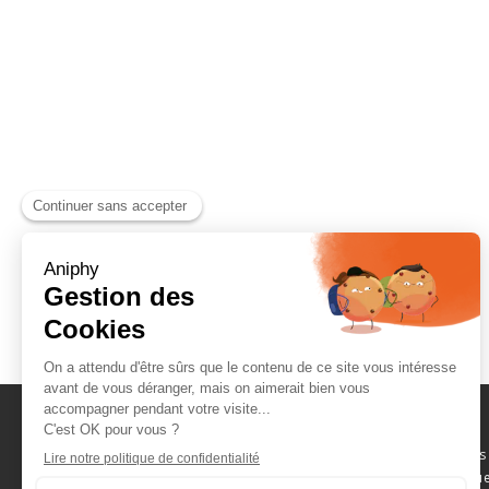
Naviguez parmi les
consommables scientifique