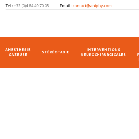
Tél :
+33 (0)4 84 49 70 05
Email :
contact@aniphy.com
ANESTHÉSIE
INTERVENTIONS
STÉRÉOTAXIE
GAZEUSE
NEUROCHIRURGICALES