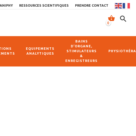
ANIPHY
RESSOURCES SCIENTIFIQUES
PRENDRE CONTACT
shopping_basket
search
0
BAINS
D’ORGANE,
TIONS
EQUIPEMENTS
STIMULATEURS
PHYSIOTHÉRA
EMENTS
ANALYTIQUES
&
ENREGISTREURS