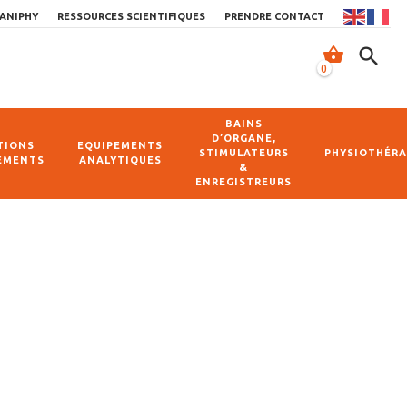
ANIPHY
RESSOURCES SCIENTIFIQUES
PRENDRE CONTACT
shopping_basket
search
0
BAINS
D’ORGANE,
TIONS
EQUIPEMENTS
STIMULATEURS
PHYSIOTHÉRA
EMENTS
ANALYTIQUES
&
ENREGISTREURS