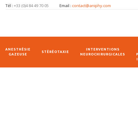
Tél :
+33 (0)4 84 49 70 05
Email :
contact@aniphy.com
ANESTHÉSIE
INTERVENTIONS
STÉRÉOTAXIE
GAZEUSE
NEUROCHIRURGICALES