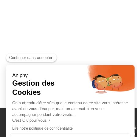
Naviguez parmi les
consommables scientifique