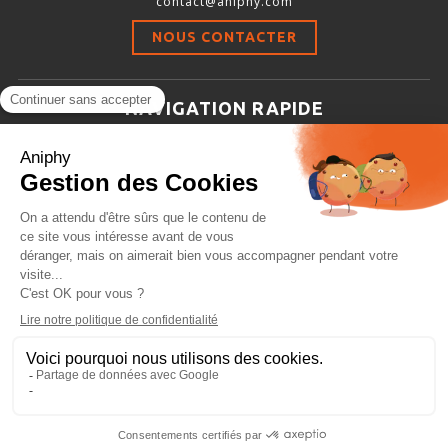
contact@aniphy.com
Stimulation-évaluation Thermique
NOUS CONTACTER
ACTIVITÉ LOCOMOTRICE ET EXPLORATOIRE
COORDINATION ET SENSORI-MOTEUR
NAVIGATION RAPIDE
ANXIÉTÉ ET DÉPRESSION
Aniphy
INTERACTION SOCIALE
Ressources Scientifiques
RYTHMES CIRCADIENS
Les partenaires d’aniphy
Se mettre en contact
DÉVELOPPEMENTS À FAÇON
Archives
Plan de site
Conditions générales de vente
PORTIQUES & STATIONS D’ANÉSTHÉSIE
ASPIRATEURS ET CARTOUCHES CHARBON ACTIF
CAGES À INDUCTION ET MASQUES D’ANESTHÉSIE
ÉVAPORATEURS