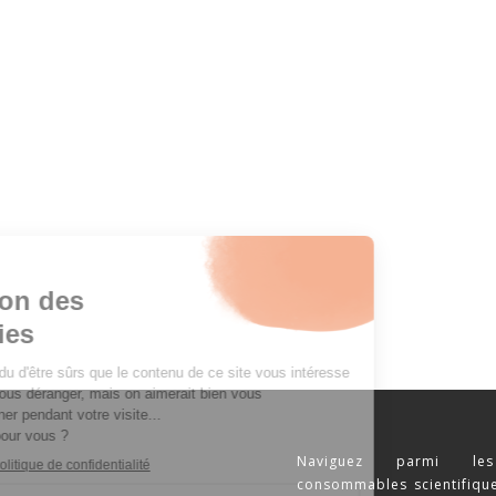
Naviguez parmi les
consommables scientifique