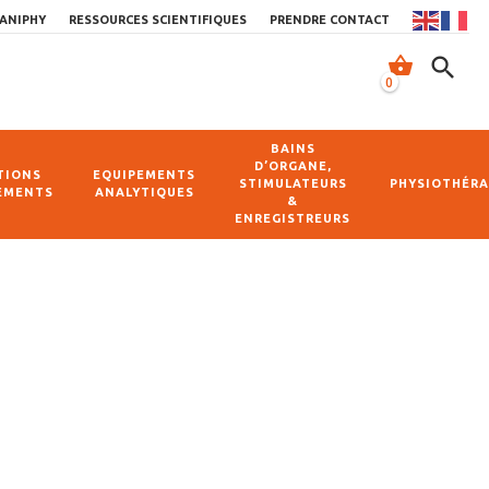
ANIPHY
RESSOURCES SCIENTIFIQUES
PRENDRE CONTACT
shopping_basket
search
0
BAINS
D’ORGANE,
TIONS
EQUIPEMENTS
STIMULATEURS
PHYSIOTHÉRA
EMENTS
ANALYTIQUES
&
ENREGISTREURS