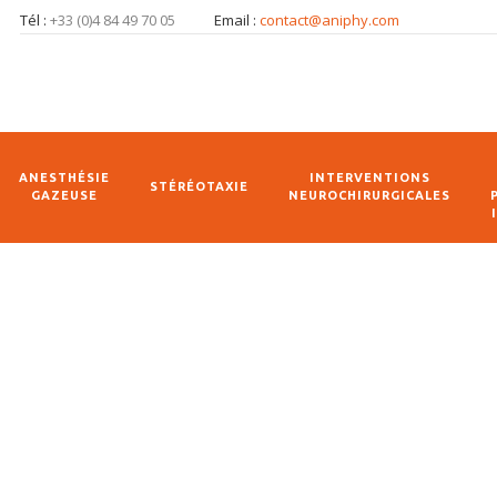
Tél :
+33 (0)4 84 49 70 05
Email :
contact@aniphy.com
ANESTHÉSIE
INTERVENTIONS
STÉRÉOTAXIE
GAZEUSE
NEUROCHIRURGICALES