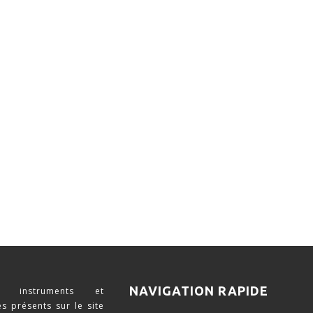
NAVIGATION RAPIDE
 instruments et
s présents sur le site