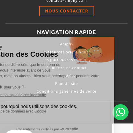
contact@aniphy.com
Stimulation-évaluation Thermique
NOUS CONTACTER
ACTIVITÉ LOCOMOTRICE ET EXPLORATOIRE
COORDINATION ET SENSORI-MOTEUR
NAVIGATION RAPIDE
ANXIÉTÉ ET DÉPRESSION
Aniphy
INTERACTION SOCIALE
Ressources Scientifiques
RYTHMES CIRCADIENS
Les partenaires d’aniphy
Se mettre en contact
DÉVELOPPEMENTS À FAÇON
Archives
Plan de site
Conditions générales de vente
PORTIQUES & STATIONS D’ANÉSTHÉSIE
ASPIRATEURS ET CARTOUCHES CHARBON ACTIF
CAGES À INDUCTION ET MASQUES D’ANESTHÉSIE
ÉVAPORATEURS