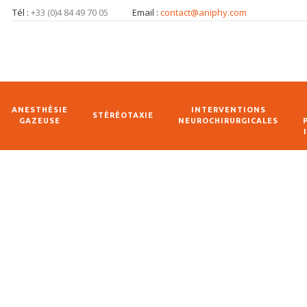
Tél :
+33 (0)4 84 49 70 05
Email :
contact@aniphy.com
ANESTHÉSIE
INTERVENTIONS
STÉRÉOTAXIE
GAZEUSE
NEUROCHIRURGICALES