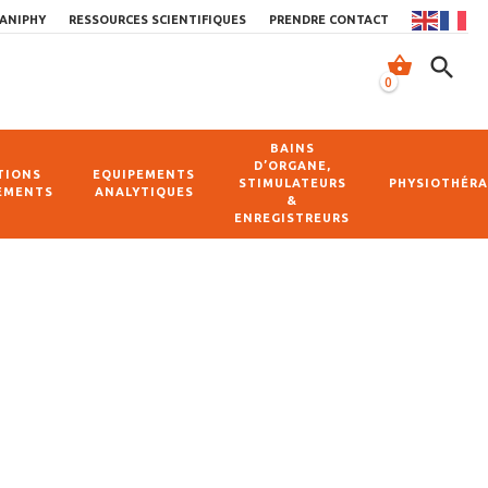
ANIPHY
RESSOURCES SCIENTIFIQUES
PRENDRE CONTACT
shopping_basket
search
0
BAINS
D’ORGANE,
TIONS
EQUIPEMENTS
STIMULATEURS
PHYSIOTHÉRA
EMENTS
ANALYTIQUES
&
ENREGISTREURS