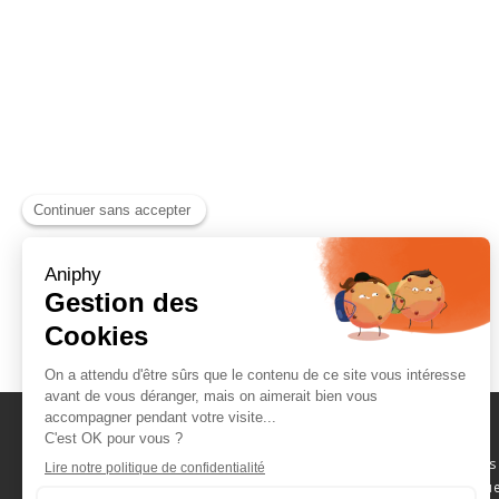
Naviguez parmi les
consommables scientifique