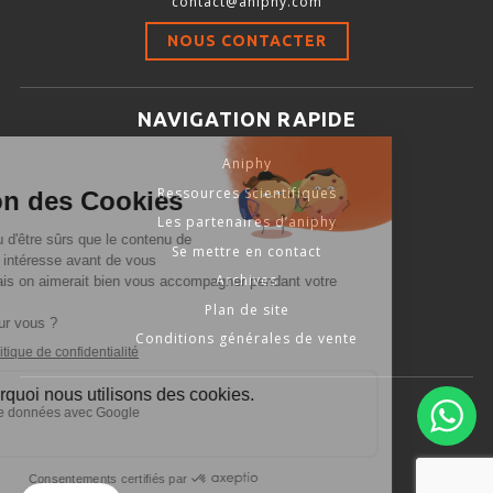
contact@aniphy.com
Stimulation-évaluation Thermique
NOUS CONTACTER
ACTIVITÉ LOCOMOTRICE ET EXPLORATOIRE
COORDINATION ET SENSORI-MOTEUR
NAVIGATION RAPIDE
ANXIÉTÉ ET DÉPRESSION
Aniphy
INTERACTION SOCIALE
Ressources Scientifiques
RYTHMES CIRCADIENS
Les partenaires d’aniphy
Se mettre en contact
DÉVELOPPEMENTS À FAÇON
Archives
Plan de site
Conditions générales de vente
PORTIQUES & STATIONS D’ANÉSTHÉSIE
ASPIRATEURS ET CARTOUCHES CHARBON ACTIF
CAGES À INDUCTION ET MASQUES D’ANESTHÉSIE
ÉVAPORATEURS