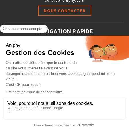
contact@aniphy.com
Stimulation-évaluation Thermique
NOUS CONTACTER
ACTIVITÉ LOCOMOTRICE ET EXPLORATOIRE
COORDINATION ET SENSORI-MOTEUR
NAVIGATION RAPIDE
ANXIÉTÉ ET DÉPRESSION
Aniphy
INTERACTION SOCIALE
Ressources Scientifiques
RYTHMES CIRCADIENS
Les partenaires d’aniphy
Se mettre en contact
DÉVELOPPEMENTS À FAÇON
Archives
Plan de site
Conditions générales de vente
PORTIQUES & STATIONS D’ANÉSTHÉSIE
ASPIRATEURS ET CARTOUCHES CHARBON ACTIF
CAGES À INDUCTION ET MASQUES D’ANESTHÉSIE
ÉVAPORATEURS