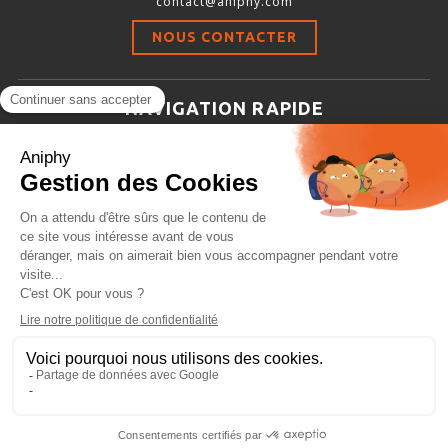
contact@aniphy.com
Stimulation-évaluation Thermique
NOUS CONTACTER
ACTIVITÉ LOCOMOTRICE ET EXPLORATOIRE
COORDINATION ET SENSORI-MOTEUR
NAVIGATION RAPIDE
ANXIÉTÉ ET DÉPRESSION
Aniphy
INTERACTION SOCIALE
Ressources Scientifiques
RYTHMES CIRCADIENS
Les partenaires d’aniphy
Se mettre en contact
DÉVELOPPEMENTS À FAÇON
Archives
Plan de site
Conditions générales de vente
PORTIQUES & STATIONS D’ANÉSTHÉSIE
ASPIRATEURS ET CARTOUCHES CHARBON ACTIF
CAGES À INDUCTION ET MASQUES D’ANESTHÉSIE
ÉVAPORATEURS