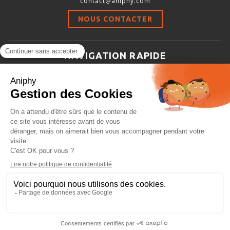
contact@aniphy.com
Stimulation-évaluation Thermique
NOUS CONTACTER
ACTIVITÉ LOCOMOTRICE ET EXPLORATOIRE
COORDINATION ET SENSORI-MOTEUR
NAVIGATION RAPIDE
ANXIÉTÉ ET DÉPRESSION
Aniphy
INTERACTION SOCIALE
Ressources Scientifiques
RYTHMES CIRCADIENS
Les partenaires d’aniphy
Se mettre en contact
DÉVELOPPEMENTS À FAÇON
Archives
Plan de site
Conditions générales de vente
PORTIQUES & STATIONS D’ANÉSTHÉSIE
ASPIRATEURS ET CARTOUCHES CHARBON ACTIF
CAGES À INDUCTION ET MASQUES D’ANESTHÉSIE
ÉVAPORATEURS