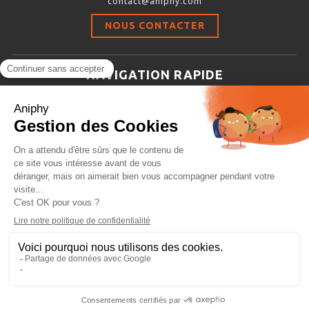
contact@aniphy.com
Stimulation-évaluation Thermique
NOUS CONTACTER
ACTIVITÉ LOCOMOTRICE ET EXPLORATOIRE
COORDINATION ET SENSORI-MOTEUR
NAVIGATION RAPIDE
ANXIÉTÉ ET DÉPRESSION
Aniphy
INTERACTION SOCIALE
Ressources Scientifiques
RYTHMES CIRCADIENS
Les partenaires d’aniphy
Se mettre en contact
DÉVELOPPEMENTS À FAÇON
Archives
Plan de site
Conditions générales de vente
PORTIQUES & STATIONS D’ANÉSTHÉSIE
ASPIRATEURS ET CARTOUCHES CHARBON ACTIF
CAGES À INDUCTION ET MASQUES D’ANESTHÉSIE
ÉVAPORATEURS