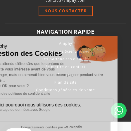
contact@aniphy.com
Stimulation-évaluation Thermique
NOUS CONTACTER
ACTIVITÉ LOCOMOTRICE ET EXPLORATOIRE
COORDINATION ET SENSORI-MOTEUR
NAVIGATION RAPIDE
ANXIÉTÉ ET DÉPRESSION
Aniphy
INTERACTION SOCIALE
Ressources Scientifiques
RYTHMES CIRCADIENS
Les partenaires d’aniphy
Se mettre en contact
DÉVELOPPEMENTS À FAÇON
Archives
Plan de site
Conditions générales de vente
PORTIQUES & STATIONS D’ANÉSTHÉSIE
ASPIRATEURS ET CARTOUCHES CHARBON ACTIF
CAGES À INDUCTION ET MASQUES D’ANESTHÉSIE
ÉVAPORATEURS