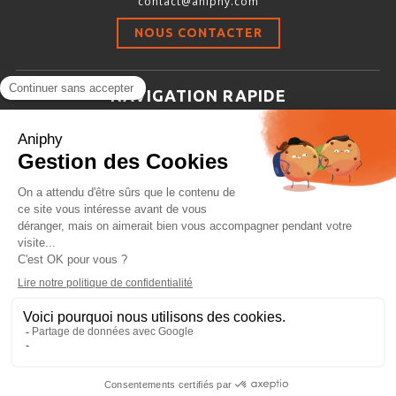
contact@aniphy.com
Stimulation-évaluation Thermique
NOUS CONTACTER
ACTIVITÉ LOCOMOTRICE ET EXPLORATOIRE
COORDINATION ET SENSORI-MOTEUR
NAVIGATION RAPIDE
ANXIÉTÉ ET DÉPRESSION
Aniphy
INTERACTION SOCIALE
Ressources Scientifiques
RYTHMES CIRCADIENS
Les partenaires d’aniphy
Se mettre en contact
DÉVELOPPEMENTS À FAÇON
Archives
Plan de site
Conditions générales de vente
PORTIQUES & STATIONS D’ANÉSTHÉSIE
ASPIRATEURS ET CARTOUCHES CHARBON ACTIF
CAGES À INDUCTION ET MASQUES D’ANESTHÉSIE
ÉVAPORATEURS