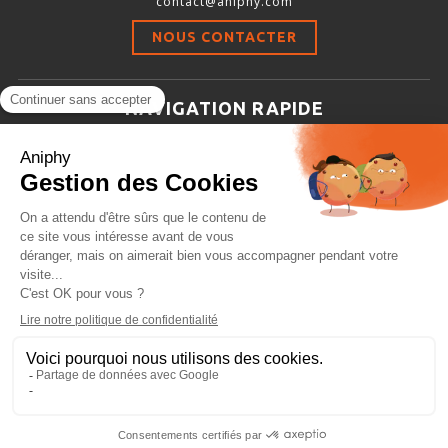
contact@aniphy.com
Stimulation-évaluation Thermique
NOUS CONTACTER
ACTIVITÉ LOCOMOTRICE ET EXPLORATOIRE
COORDINATION ET SENSORI-MOTEUR
NAVIGATION RAPIDE
ANXIÉTÉ ET DÉPRESSION
Aniphy
INTERACTION SOCIALE
Ressources Scientifiques
RYTHMES CIRCADIENS
Les partenaires d’aniphy
Se mettre en contact
DÉVELOPPEMENTS À FAÇON
Archives
Plan de site
Conditions générales de vente
PORTIQUES & STATIONS D’ANÉSTHÉSIE
ASPIRATEURS ET CARTOUCHES CHARBON ACTIF
CAGES À INDUCTION ET MASQUES D’ANESTHÉSIE
ÉVAPORATEURS