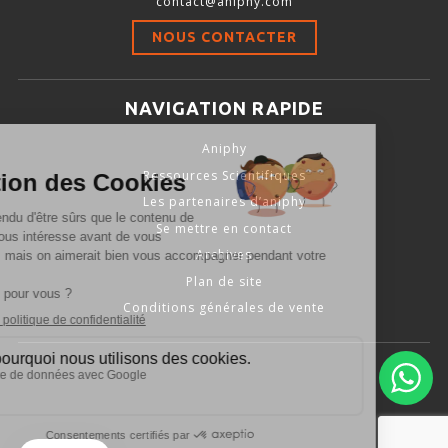
contact@aniphy.com
Stimulation-évaluation Thermique
NOUS CONTACTER
ACTIVITÉ LOCOMOTRICE ET EXPLORATOIRE
COORDINATION ET SENSORI-MOTEUR
NAVIGATION RAPIDE
ANXIÉTÉ ET DÉPRESSION
Aniphy
INTERACTION SOCIALE
Ressources Scientifiques
RYTHMES CIRCADIENS
Les partenaires d’aniphy
Se mettre en contact
DÉVELOPPEMENTS À FAÇON
Archives
Plan de site
Conditions générales de vente
PORTIQUES & STATIONS D’ANÉSTHÉSIE
ASPIRATEURS ET CARTOUCHES CHARBON ACTIF
CAGES À INDUCTION ET MASQUES D’ANESTHÉSIE
ÉVAPORATEURS