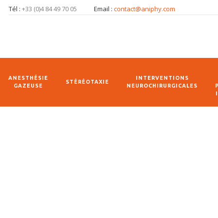
Tél :
+33 (0)4 84 49 70 05
Email :
contact@aniphy.com
ANESTHÉSIE
INTERVENTIONS
STÉRÉOTAXIE
GAZEUSE
NEUROCHIRURGICALES