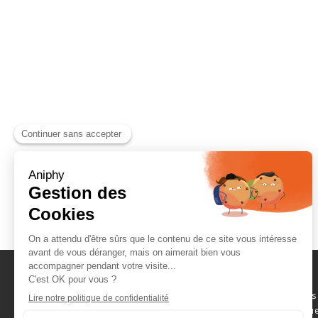
Naviguez parmi les
consommables scientifique