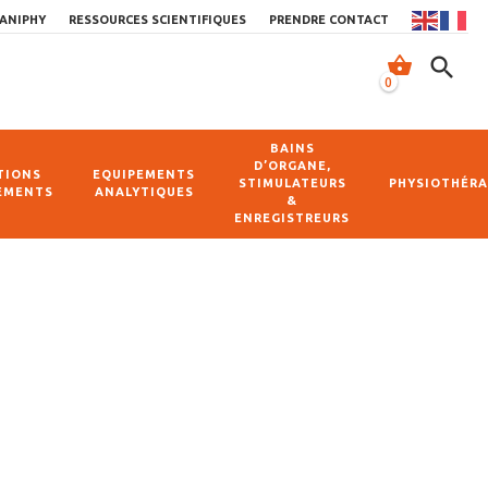
ANIPHY
RESSOURCES SCIENTIFIQUES
PRENDRE CONTACT
shopping_basket
search
0
BAINS
D’ORGANE,
TIONS
EQUIPEMENTS
STIMULATEURS
PHYSIOTHÉRA
EMENTS
ANALYTIQUES
&
ENREGISTREURS