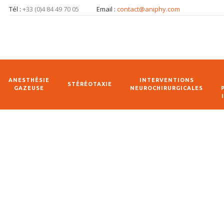
Tél :
+33 (0)4 84 49 70 05
Email :
contact@aniphy.com
ANESTHÉSIE
INTERVENTIONS
STÉRÉOTAXIE
GAZEUSE
NEUROCHIRURGICALES