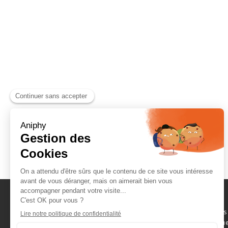
Naviguez parmi les
consommables scientifique