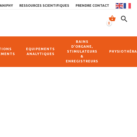
ANIPHY
RESSOURCES SCIENTIFIQUES
PRENDRE CONTACT
shopping_basket
search
0
BAINS
D’ORGANE,
TIONS
EQUIPEMENTS
STIMULATEURS
PHYSIOTHÉRA
EMENTS
ANALYTIQUES
&
ENREGISTREURS