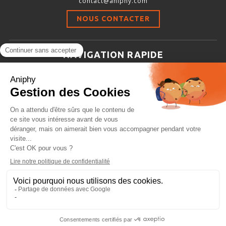
contact@aniphy.com
Stimulation-évaluation Thermique
NOUS CONTACTER
ACTIVITÉ LOCOMOTRICE ET EXPLORATOIRE
COORDINATION ET SENSORI-MOTEUR
NAVIGATION RAPIDE
ANXIÉTÉ ET DÉPRESSION
Aniphy
INTERACTION SOCIALE
Ressources Scientifiques
RYTHMES CIRCADIENS
Les partenaires d’aniphy
Se mettre en contact
DÉVELOPPEMENTS À FAÇON
Archives
Plan de site
Conditions générales de vente
PORTIQUES & STATIONS D’ANÉSTHÉSIE
ASPIRATEURS ET CARTOUCHES CHARBON ACTIF
CAGES À INDUCTION ET MASQUES D’ANESTHÉSIE
ÉVAPORATEURS