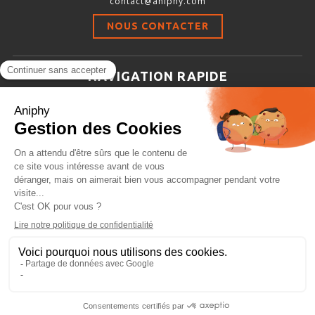
contact@aniphy.com
Stimulation-évaluation Thermique
NOUS CONTACTER
ACTIVITÉ LOCOMOTRICE ET EXPLORATOIRE
COORDINATION ET SENSORI-MOTEUR
NAVIGATION RAPIDE
ANXIÉTÉ ET DÉPRESSION
Aniphy
INTERACTION SOCIALE
Ressources Scientifiques
RYTHMES CIRCADIENS
Les partenaires d’aniphy
Se mettre en contact
DÉVELOPPEMENTS À FAÇON
Archives
Plan de site
Conditions générales de vente
PORTIQUES & STATIONS D’ANÉSTHÉSIE
ASPIRATEURS ET CARTOUCHES CHARBON ACTIF
CAGES À INDUCTION ET MASQUES D’ANESTHÉSIE
ÉVAPORATEURS