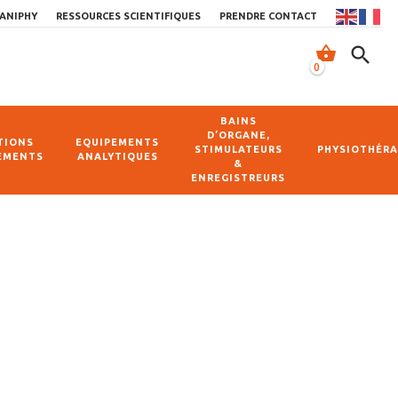
ANIPHY
RESSOURCES SCIENTIFIQUES
PRENDRE CONTACT
shopping_basket
search
0
BAINS
D’ORGANE,
TIONS
EQUIPEMENTS
STIMULATEURS
PHYSIOTHÉRA
EMENTS
ANALYTIQUES
&
ENREGISTREURS