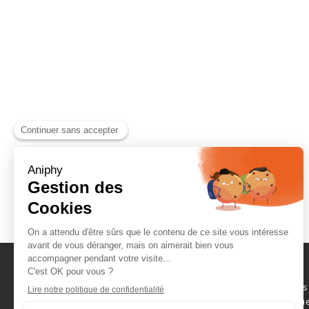
Naviguez parmi les
consommables scientifique