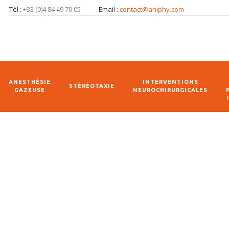
Tél :
+33 (0)4 84 49 70 05
Email :
contact@aniphy.com
ANESTHÉSIE
INTERVENTIONS
STÉRÉOTAXIE
GAZEUSE
NEUROCHIRURGICALES