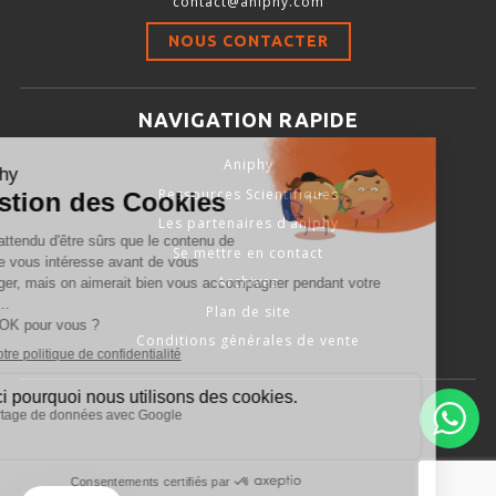
contact@aniphy.com
Stimulation-évaluation Thermique
NOUS CONTACTER
ACTIVITÉ LOCOMOTRICE ET EXPLORATOIRE
COORDINATION ET SENSORI-MOTEUR
NAVIGATION RAPIDE
ANXIÉTÉ ET DÉPRESSION
Aniphy
INTERACTION SOCIALE
Ressources Scientifiques
RYTHMES CIRCADIENS
Les partenaires d’aniphy
Se mettre en contact
DÉVELOPPEMENTS À FAÇON
Archives
Plan de site
Conditions générales de vente
PORTIQUES & STATIONS D’ANÉSTHÉSIE
ASPIRATEURS ET CARTOUCHES CHARBON ACTIF
CAGES À INDUCTION ET MASQUES D’ANESTHÉSIE
ÉVAPORATEURS