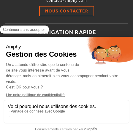
contact@aniphy.com
Stimulation-évaluation Thermique
NOUS CONTACTER
ACTIVITÉ LOCOMOTRICE ET EXPLORATOIRE
COORDINATION ET SENSORI-MOTEUR
NAVIGATION RAPIDE
ANXIÉTÉ ET DÉPRESSION
Aniphy
INTERACTION SOCIALE
Ressources Scientifiques
RYTHMES CIRCADIENS
Les partenaires d’aniphy
Se mettre en contact
DÉVELOPPEMENTS À FAÇON
Archives
Plan de site
Conditions générales de vente
PORTIQUES & STATIONS D’ANÉSTHÉSIE
ASPIRATEURS ET CARTOUCHES CHARBON ACTIF
CAGES À INDUCTION ET MASQUES D’ANESTHÉSIE
ÉVAPORATEURS