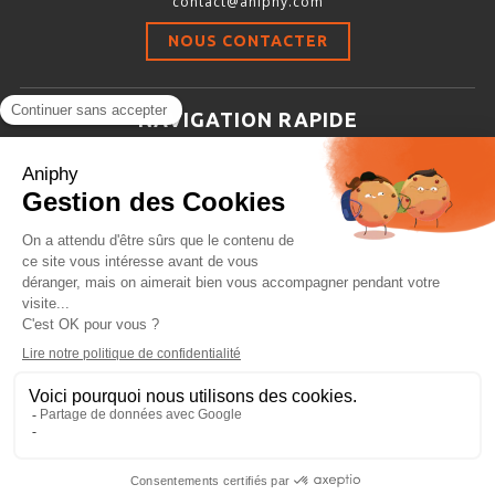
contact@aniphy.com
Stimulation-évaluation Thermique
NOUS CONTACTER
ACTIVITÉ LOCOMOTRICE ET EXPLORATOIRE
COORDINATION ET SENSORI-MOTEUR
NAVIGATION RAPIDE
ANXIÉTÉ ET DÉPRESSION
Aniphy
INTERACTION SOCIALE
Ressources Scientifiques
RYTHMES CIRCADIENS
Les partenaires d’aniphy
Se mettre en contact
DÉVELOPPEMENTS À FAÇON
Archives
Plan de site
Conditions générales de vente
PORTIQUES & STATIONS D’ANÉSTHÉSIE
ASPIRATEURS ET CARTOUCHES CHARBON ACTIF
CAGES À INDUCTION ET MASQUES D’ANESTHÉSIE
ÉVAPORATEURS