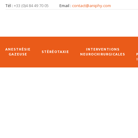
Tél :
+33 (0)4 84 49 70 05
Email :
contact@aniphy.com
ANESTHÉSIE
INTERVENTIONS
STÉRÉOTAXIE
GAZEUSE
NEUROCHIRURGICALES