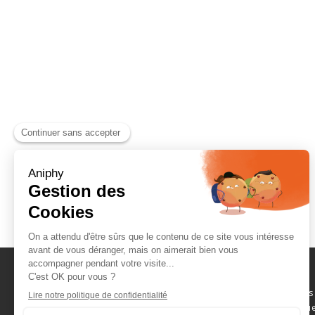
Naviguez parmi les
consommables scientifique