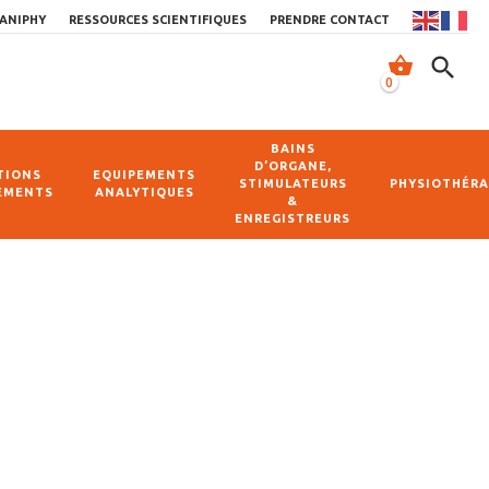
ANIPHY
RESSOURCES SCIENTIFIQUES
PRENDRE CONTACT
shopping_basket
search
0
BAINS
D’ORGANE,
TIONS
EQUIPEMENTS
STIMULATEURS
PHYSIOTHÉRA
EMENTS
ANALYTIQUES
&
ENREGISTREURS