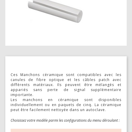
Stimulation-évaluation Thermique
ACTIVITÉ LOCOMOTRICE ET EXPLORATOIRE
COORDINATION ET SENSORI-MOTEUR
ANXIÉTÉ ET DÉPRESSION
INTERACTION SOCIALE
RYTHMES CIRCADIENS
DÉVELOPPEMENTS À FAÇON
Ces Manchons céramique sont compatibles avec les
canules de fibre optique et les câbles patch avec
différents matériaux. Ils peuvent être mélangés et
appariés sans perte de signal supplémentaire
importante.
PORTIQUES & STATIONS D’ANÉSTHÉSIE
Les manchons en céramique sont disponibles
individuellement ou en paquets de cinq. La céramique
ASPIRATEURS ET CARTOUCHES CHARBON ACTIF
peut être facilement nettoyée dans un autoclave.
CAGES À INDUCTION ET MASQUES D’ANESTHÉSIE
Choisissez votre modèle parmi les configurations du menu déroulant :
ÉVAPORATEURS