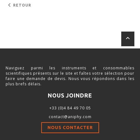
keyboard_arrow_left
RETOUR
keyboard_arrow_up
Naviguez parmi les instruments et consommables
scientifiques présents sur le site et faîtes votre sélection pour
faire une demande de devis. Nous vous répondons dans les
plus brefs délais.
NOUS JOINDRE
+33 (0)4 84 49 70 05
contact@aniphy.com
NOUS CONTACTER