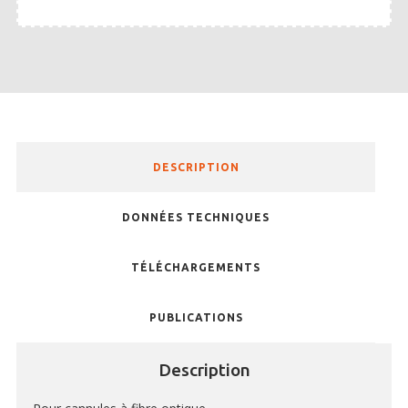
TONDEUSES
SOLUTIONS POUR FEMETURE DE PLAIE ET SUTURES
MICROSCOPES ET ÉCLAIRAGE
MATRICES POUR ORGANES CERVEAU ET MOELLE ÉPINIAIRE
MCAO & RFLSI
DESCRIPTION
ACCESSOIRES ET CONSOMMABLES OPTOGÉNÉTIQUE ET
PHOTOMÉTRIE DE FIBRE
DONNÉES TECHNIQUES
ETUDE TRAUMA CRÂNIEN- SPINAL
TÉLÉCHARGEMENTS
PUBLICATIONS
RESPIRATEURS – ASSISTANCE RESPIRATOIRE
KITS D’INTUBATION
Description
MONITORING ET CONTRÔLE DES CONSTANTES PHYSIOLOGIQUES