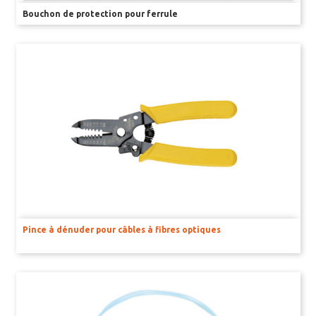
Bouchon de protection pour ferrule
Kits d’enseignement
Capteurs & Accessoires
BAGUES D’OREILLE
RFID
PINCES EMPORTE PIÈCE
TATOUAGE
Pince à dénuder pour câbles à fibres optiques
GILETS
COLLERETTES
HAMACS