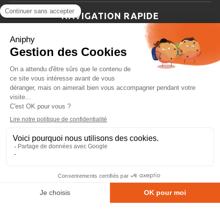
NAVIGATION RAPIDE
Aniphy
Ressources Scientifiques
Les partenaires d’aniphy
Se mettre en contact
Archives
Plan de site
Conditions générales de vente
Copyright © 2026 Aniphy.
Mentions légales