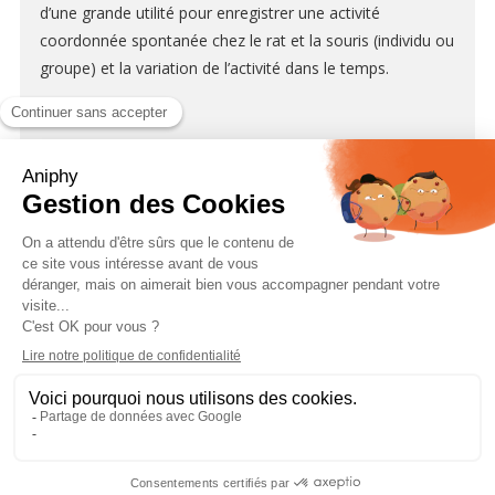
d’une grande utilité pour enregistrer une activité
coordonnée spontanée chez le rat et la souris (individu ou
groupe) et la variation de l’activité dans le temps.
Le paquet comprend une unité électronique et un I.R.
Bage Cage, qui consiste en une cage pour animaux en
Perspex clair, 40 x 40 cm, complète avec deux ensembles
de réseaux émetteur / capteur pour une activité
horizontale et verticale. Cette configuration peut accepter
jusqu’à 5 cages supplémentaires, pour un total de 6
cages.
Les unités électroniques comprennent un écran
graphique, une imprimante thermique et un port série
RS232 pour une connexion directe au PC via le logiciel
fourni: un adaptateur série-USB est également inclus. La
cage d’activité est dotée d’une mémoire interne, capable