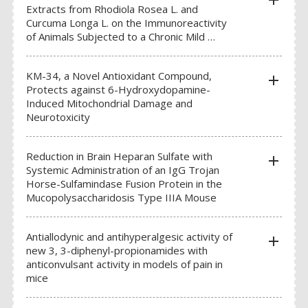
add
Extracts from Rhodiola Rosea L. and
Kits d’enseignement
Curcuma Longa L. on the Immunoreactivity
of Animals Subjected to a Chronic Mild …
Capteurs & Accessoires
KM-34, a Novel Antioxidant Compound,
add
Protects against 6-Hydroxydopamine-
Induced Mitochondrial Damage and
BAGUES D’OREILLE
Neurotoxicity
RFID
Reduction in Brain Heparan Sulfate with
add
PINCES EMPORTE PIÈCE
Systemic Administration of an IgG Trojan
Horse-Sulfamindase Fusion Protein in the
TATOUAGE
Mucopolysaccharidosis Type IIIA Mouse
Antiallodynic and antihyperalgesic activity of
add
GILETS
new 3, 3-diphenyl-propionamides with
anticonvulsant activity in models of pain in
COLLERETTES
mice
HAMACS