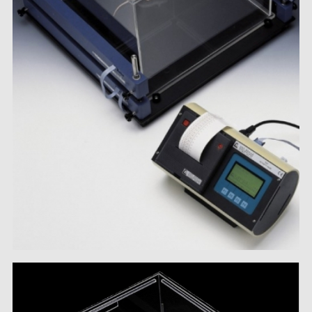
Stimulation-évaluation Thermique
ACTIVITÉ LOCOMOTRICE ET EXPLORATOIRE
COORDINATION ET SENSORI-MOTEUR
ANXIÉTÉ ET DÉPRESSION
INTERACTION SOCIALE
RYTHMES CIRCADIENS
DÉVELOPPEMENTS À FAÇON
PORTIQUES & STATIONS D’ANÉSTHÉSIE
ASPIRATEURS ET CARTOUCHES CHARBON ACTIF
CAGES À INDUCTION ET MASQUES D’ANESTHÉSIE
ÉVAPORATEURS