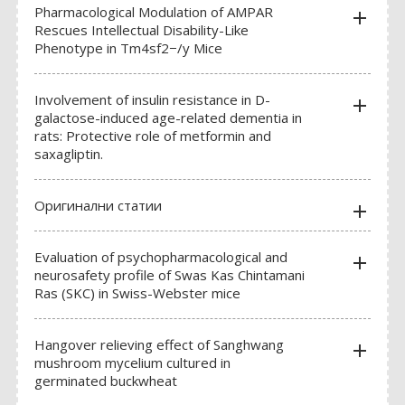
Pharmacological Modulation of AMPAR
add
SOUS-GILETS
Rescues Intellectual Disability-Like
Phenotype in Tm4sf2−/y Mice
HOUSSES ET SACS
BOITES DE CONTENTION
Involvement of insulin resistance in D-
add
galactose-induced age-related dementia in
rats: Protective role of metformin and
saxagliptin.
MICRO-INJECTEURS
Оригинални статии
CANULES DE GAVAGE
add
CANULES POUR MICRO-INJECTION CÉRÉBRALE
Evaluation of psychopharmacological and
add
neurosafety profile of Swas Kas Chintamani
POMPES POUSSE-SERINGUES & POMPES PÉRISTALTIQUES
Ras (SKC) in Swiss-Webster mice
POMPES OSMOTIQUES
Hangover relieving effect of Sanghwang
PRÉLEVEMENTS SANGUIN
add
mushroom mycelium cultured in
germinated buckwheat