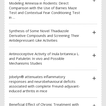
add
Modeling Amnesia in Rodents: Direct
Thermomètres et systèmes chauffants
Comparison with the Use of Barnes Maze
Test and Contextual Fear Conditioning Test
Gaz respiratoire -gaz du sang- cycles oestrales
in …
Pression sanguine et NIBP
Synthesis of Some Novel Thiadiazole
Mesures environnement labo
add
Derivative Compounds and Screening Their
Antidepressant-Like Activities
SOLUTIONS DE PESAGE
Balances vétérinaires
Antinociceptive Activity of Inula britannica L.
add
and Patuletin: In vivo and Possible
Balances médicales
Mechanisms Studies
Balances scolaires et de poches
Jobelyn® attenuates inflammatory
Balances d’analyse et de précision
add
responses and neurobehavioural deficits
associated with complete Freund-adjuvant-
SYSTÈMES D’ACQUISITION ENSEIGNEMENT ET RECHERCHE
induced arthritis in mice
Unité d’acquisition de signaux
Amplification et traitement du signal
Beneficial Effect of Chronic Treatment with