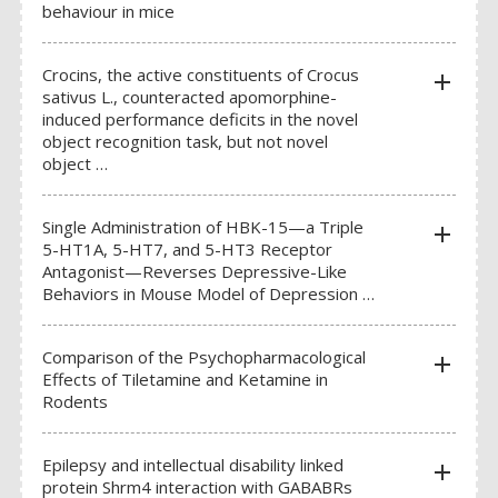
AMPLIFICATEURS ET STIMULATEURS POUR BAINS D’ORGANE
behaviour in mice
UNITÉ D’ACQUISITION DE SIGNAUX
Crocins, the active constituents of Crocus
add
sativus L., counteracted apomorphine-
induced performance deficits in the novel
object recognition task, but not novel
BILAN NEUROLOGIQUE
object …
Single Administration of HBK-15—a Triple
add
5-HT1A, 5-HT7, and 5-HT3 Receptor
Antagonist—Reverses Depressive-Like
Behaviors in Mouse Model of Depression …
Comparison of the Psychopharmacological
add
Effects of Tiletamine and Ketamine in
Rodents
Epilepsy and intellectual disability linked
add
protein Shrm4 interaction with GABABRs