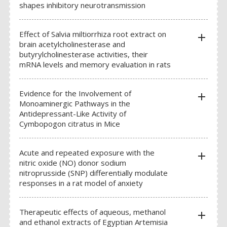
shapes inhibitory neurotransmission
Effect of Salvia miltiorrhiza root extract on
add
brain acetylcholinesterase and
butyrylcholinesterase activities, their
mRNA levels and memory evaluation in rats
Evidence for the Involvement of
add
Monoaminergic Pathways in the
Antidepressant-Like Activity of
Cymbopogon citratus in Mice
Acute and repeated exposure with the
add
nitric oxide (NO) donor sodium
nitroprusside (SNP) differentially modulate
responses in a rat model of anxiety
Therapeutic effects of aqueous, methanol
add
and ethanol extracts of Egyptian Artemisia