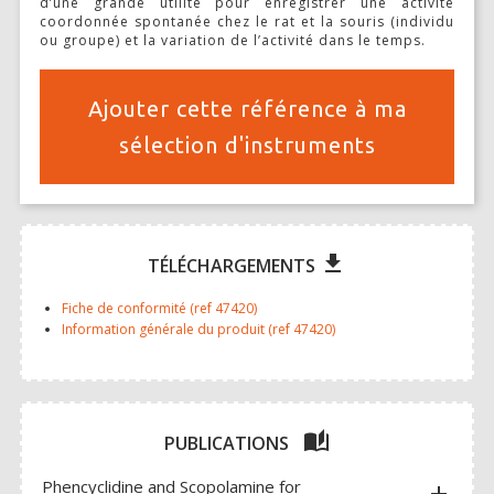
d’une grande utilité pour enregistrer une activité
TONDEUSES
coordonnée spontanée chez le rat et la souris (individu
ou groupe) et la variation de l’activité dans le temps.
SOLUTIONS POUR FEMETURE DE PLAIE ET SUTURES
MICROSCOPES ET ÉCLAIRAGE
Ajouter cette référence à ma
sélection d'instruments
MATRICES POUR ORGANES CERVEAU ET MOELLE ÉPINIAIRE
MCAO & RFLSI
ACCESSOIRES ET CONSOMMABLES OPTOGÉNÉTIQUE ET
PHOTOMÉTRIE DE FIBRE
file_download
TÉLÉCHARGEMENTS
ETUDE TRAUMA CRÂNIEN- SPINAL
Fiche de conformité (ref 47420)
Information générale du produit (ref 47420)
RESPIRATEURS – ASSISTANCE RESPIRATOIRE
KITS D’INTUBATION
auto_stories
PUBLICATIONS
MONITORING ET CONTRÔLE DES CONSTANTES PHYSIOLOGIQUES
Phencyclidine and Scopolamine for