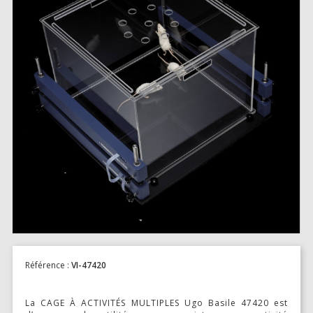
SOURCE D’AIR ET D’OXYGÈNE
ACCESSOIRES ET CONSOMMABLES POUR STATION D’ANESTHÉSIE
MODÈLES DE CADRES STÉRÉOTAXIQUES
ADAPTATEURS POUR MAINTIEN SUR CADRES STÉRÉOTAXIQUES
BARRES D’OREILLES
SUPPORTS D’ACCESSOIRES POUR MICRO-MANIPULATEURS
MICROFRAISES À MOTEUR DÉPORTÉ
AUTRES ACCESSOIRES
Référence :
VI-47420
INSTRUMENTS ET ACCESSOIRES CHIRURGICAUX
La CAGE À ACTIVITÉS MULTIPLES Ugo Basile 47420 est