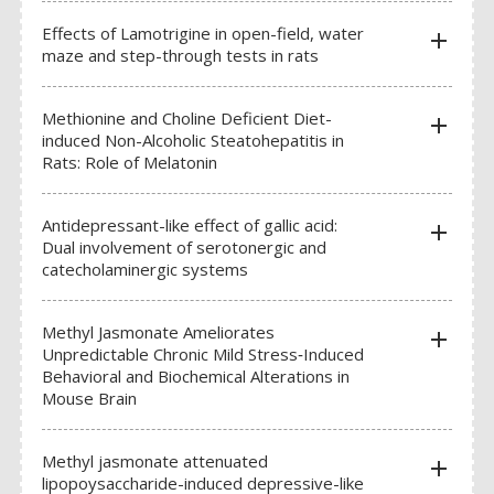
BIOLOGIE CELLULAIRE ET MOLÉCULAIRE
Effects of Lamotrigine in open-field, water
add
maze and step-through tests in rats
Dissociateurs pour suspension unicellulaire
Compteurs de cellule automatisés
Methionine and Choline Deficient Diet-
add
induced Non-Alcoholic Steatohepatitis in
Produits de séparation de cellules
Rats: Role of Melatonin
Centrifugeuses
Antidepressant-like effect of gallic acid:
add
Incubateurs de C02
Dual involvement of serotonergic and
catecholaminergic systems
HISTOLOGIE ET PATHOLOGIE
RÉACTIFS ET CONSOMMABLES
Methyl Jasmonate Ameliorates
add
Unpredictable Chronic Mild Stress‐Induced
Behavioral and Biochemical Alterations in
Mouse Brain
BAINS D’ORGANE
CAPTEURS POUR BAINS D’ORGANE
Methyl jasmonate attenuated
add
lipopoysaccharide-induced depressive-like