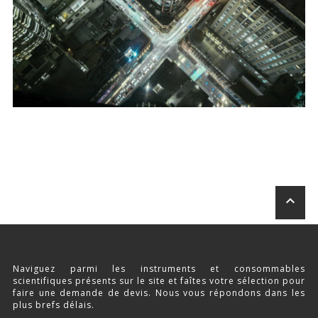
Stimulation-évaluation Thermique
ACTIVITÉ LOCOMOTRICE ET EXPLORATOIRE
COORDINATION ET SENSORI-MOTEUR
ANXIÉTÉ ET DÉPRESSION
INTERACTION SOCIALE
RYTHMES CIRCADIENS
DÉVELOPPEMENTS À FAÇON
keyboard_arrow_up
PORTIQUES & STATIONS D’ANÉSTHÉSIE
ASPIRATEURS ET CARTOUCHES CHARBON ACTIF
Naviguez parmi les instruments et consommables
scientifiques présents sur le site et faîtes votre sélection pour
CAGES À INDUCTION ET MASQUES D’ANESTHÉSIE
faire une demande de devis. Nous vous répondons dans les
plus brefs délais.
ÉVAPORATEURS