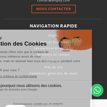
contact@aniphy.com
Stimulation-évaluation Thermique
NOUS CONTACTER
ACTIVITÉ LOCOMOTRICE ET EXPLORATOIRE
COORDINATION ET SENSORI-MOTEUR
NAVIGATION RAPIDE
ANXIÉTÉ ET DÉPRESSION
Aniphy
INTERACTION SOCIALE
Ressources Scientifiques
RYTHMES CIRCADIENS
Les partenaires d’aniphy
Se mettre en contact
DÉVELOPPEMENTS À FAÇON
Archives
Plan de site
Conditions générales de vente
PORTIQUES & STATIONS D’ANÉSTHÉSIE
ASPIRATEURS ET CARTOUCHES CHARBON ACTIF
CAGES À INDUCTION ET MASQUES D’ANESTHÉSIE
ÉVAPORATEURS