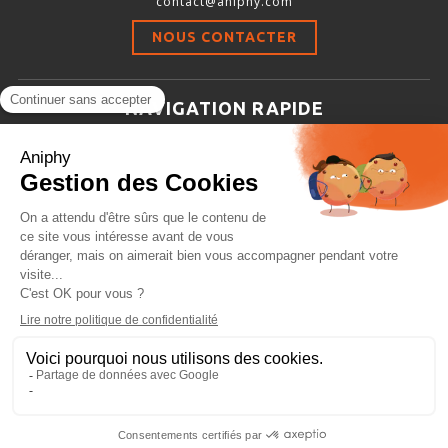
contact@aniphy.com
Stimulation-évaluation Thermique
NOUS CONTACTER
ACTIVITÉ LOCOMOTRICE ET EXPLORATOIRE
COORDINATION ET SENSORI-MOTEUR
NAVIGATION RAPIDE
ANXIÉTÉ ET DÉPRESSION
Aniphy
INTERACTION SOCIALE
Ressources Scientifiques
RYTHMES CIRCADIENS
Les partenaires d’aniphy
Se mettre en contact
DÉVELOPPEMENTS À FAÇON
Archives
Plan de site
Conditions générales de vente
PORTIQUES & STATIONS D’ANÉSTHÉSIE
ASPIRATEURS ET CARTOUCHES CHARBON ACTIF
CAGES À INDUCTION ET MASQUES D’ANESTHÉSIE
ÉVAPORATEURS