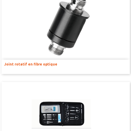
BIOLOGIE CELLULAIRE ET MOLÉCULAIRE
Dissociateurs pour suspension unicellulaire
Compteurs de cellule automatisés
Produits de séparation de cellules
Centrifugeuses
Incubateurs de C02
Joint rotatif en fibre optique
HISTOLOGIE ET PATHOLOGIE
RÉACTIFS ET CONSOMMABLES
BAINS D’ORGANE
CAPTEURS POUR BAINS D’ORGANE