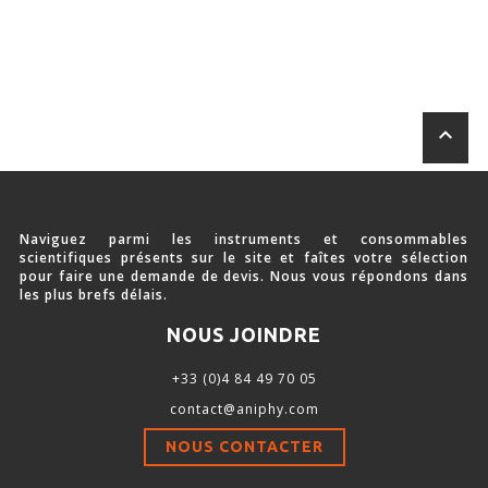
keyboard_arrow_up
Naviguez parmi les instruments et consommables
scientifiques présents sur le site et faîtes votre sélection
pour faire une demande de devis. Nous vous répondons dans
les plus brefs délais.
NOUS JOINDRE
+33 (0)4 84 49 70 05
contact@aniphy.com
NOUS CONTACTER