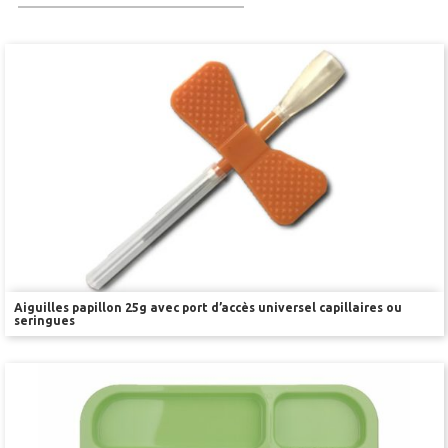
Stimulation-évaluation Thermique
ACTIVITÉ LOCOMOTRICE ET EXPLORATOIRE
COORDINATION ET SENSORI-MOTEUR
ANXIÉTÉ ET DÉPRESSION
INTERACTION SOCIALE
RYTHMES CIRCADIENS
DÉVELOPPEMENTS À FAÇON
Aiguilles papillon 25g avec port d’accès universel capillaires ou
PORTIQUES & STATIONS D’ANÉSTHÉSIE
seringues
ASPIRATEURS ET CARTOUCHES CHARBON ACTIF
CAGES À INDUCTION ET MASQUES D’ANESTHÉSIE
ÉVAPORATEURS