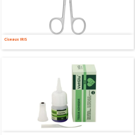
Kits d’enseignement
Capteurs & Accessoires
Ciseaux IRIS
BAGUES D’OREILLE
RFID
PINCES EMPORTE PIÈCE
TATOUAGE
GILETS
COLLERETTES
HAMACS