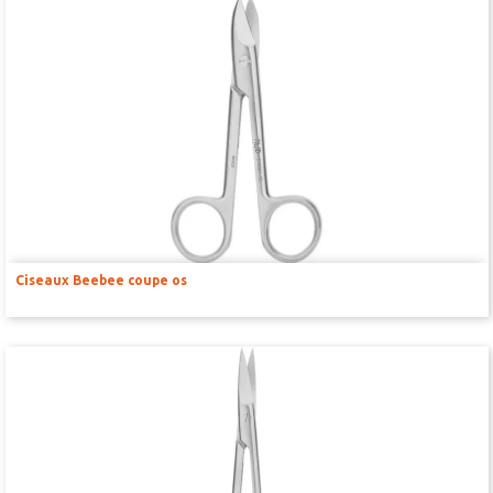
Thermomètres et systèmes chauffants
Gaz respiratoire -gaz du sang- cycles oestrales
Pression sanguine et NIBP
Mesures environnement labo
SOLUTIONS DE PESAGE
Balances vétérinaires
Balances médicales
Ciseaux Beebee coupe os
Balances scolaires et de poches
Balances d’analyse et de précision
SYSTÈMES D’ACQUISITION ENSEIGNEMENT ET RECHERCHE
Unité d’acquisition de signaux
Amplification et traitement du signal