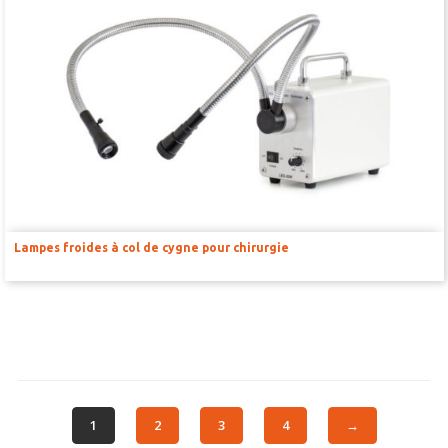
Lampes froides à col de cygne pour chirurgie
1
2
3
4
→