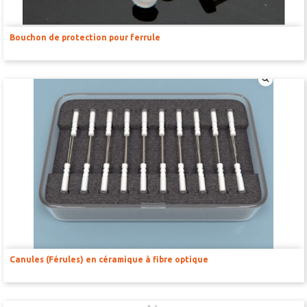
TONDEUSES
SOLUTIONS POUR FEMETURE DE PLAIE ET SUTURES
Bouchon de protection pour ferrule
MICROSCOPES ET ÉCLAIRAGE
MATRICES POUR ORGANES CERVEAU ET MOELLE ÉPINIAIRE
MCAO & RFLSI
ACCESSOIRES ET CONSOMMABLES OPTOGÉNÉTIQUE ET
PHOTOMÉTRIE DE FIBRE
ETUDE TRAUMA CRÂNIEN- SPINAL
RESPIRATEURS – ASSISTANCE RESPIRATOIRE
Canules (Férules) en céramique à fibre optique
KITS D’INTUBATION
MONITORING ET CONTRÔLE DES CONSTANTES PHYSIOLOGIQUES