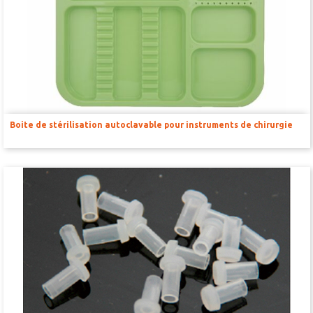
SOURCE D’AIR ET D’OXYGÈNE
ACCESSOIRES ET CONSOMMABLES POUR STATION D’ANESTHÉSIE
MODÈLES DE CADRES STÉRÉOTAXIQUES
Boite de stérilisation autoclavable pour instruments de chirurgie
ADAPTATEURS POUR MAINTIEN SUR CADRES STÉRÉOTAXIQUES
BARRES D’OREILLES
SUPPORTS D’ACCESSOIRES POUR MICRO-MANIPULATEURS
MICROFRAISES À MOTEUR DÉPORTÉ
AUTRES ACCESSOIRES
INSTRUMENTS ET ACCESSOIRES CHIRURGICAUX