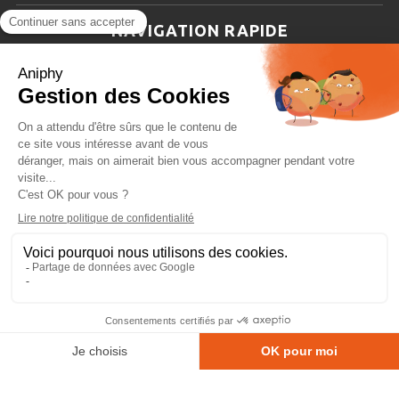
NAVIGATION RAPIDE
Aniphy
Ressources Scientifiques
Les partenaires d’aniphy
Se mettre en contact
Archives
Plan de site
Conditions générales de vente
Copyright © 2026 Aniphy.
Mentions légales