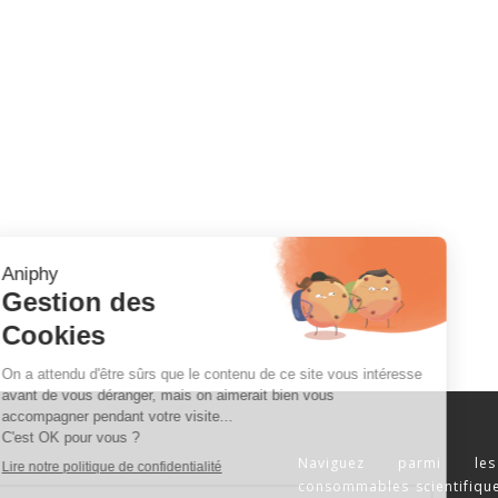
Naviguez parmi les
consommables scientifique