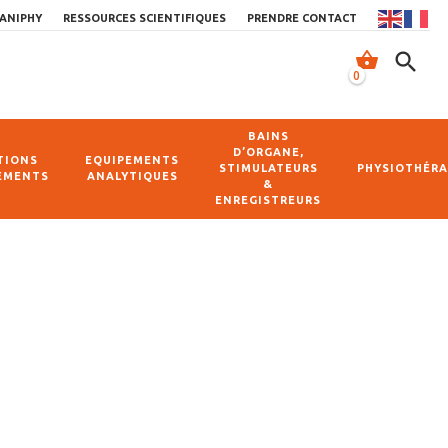
ANIPHY
RESSOURCES SCIENTIFIQUES
PRENDRE CONTACT
shopping_basket
search
0
BAINS
D’ORGANE,
TIONS
EQUIPEMENTS
STIMULATEURS
PHYSIOTHÉRA
EMENTS
ANALYTIQUES
&
ENREGISTREURS