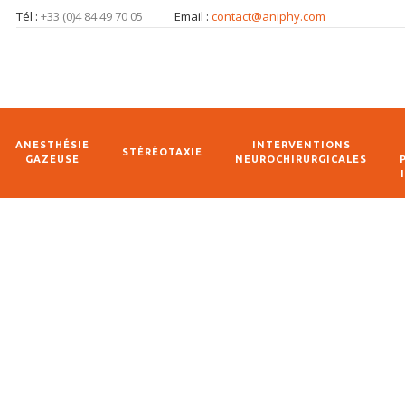
Tél :
+33 (0)4 84 49 70 05
Email :
contact@aniphy.com
ANESTHÉSIE
INTERVENTIONS
STÉRÉOTAXIE
GAZEUSE
NEUROCHIRURGICALES