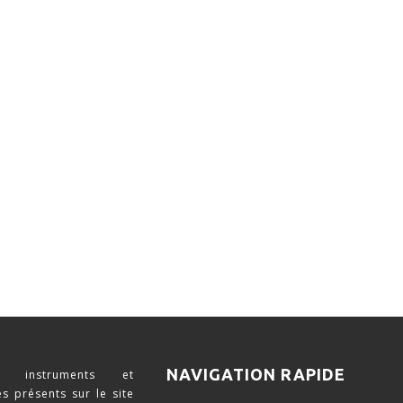
NAVIGATION RAPIDE
 instruments et
s présents sur le site