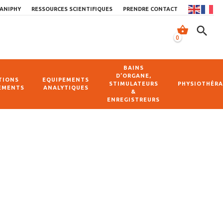
ANIPHY
RESSOURCES SCIENTIFIQUES
PRENDRE CONTACT
shopping_basket
search
0
BAINS
D’ORGANE,
TIONS
EQUIPEMENTS
STIMULATEURS
PHYSIOTHÉRA
EMENTS
ANALYTIQUES
&
ENREGISTREURS