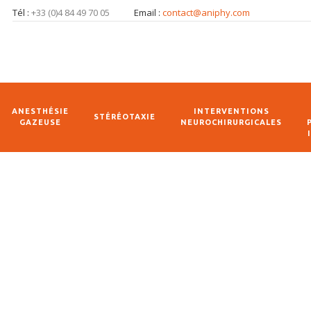
Tél :
+33 (0)4 84 49 70 05
Email :
contact@aniphy.com
ANESTHÉSIE
INTERVENTIONS
STÉRÉOTAXIE
GAZEUSE
NEUROCHIRURGICALES