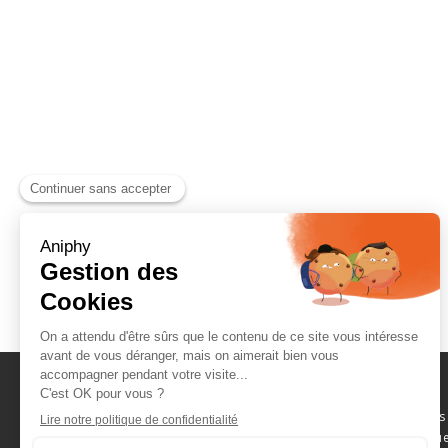
Naviguez parmi les
consommables scientifique