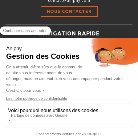
contact@aniphy.com
Stimulation-évaluation Thermique
NOUS CONTACTER
ACTIVITÉ LOCOMOTRICE ET EXPLORATOIRE
COORDINATION ET SENSORI-MOTEUR
NAVIGATION RAPIDE
ANXIÉTÉ ET DÉPRESSION
Aniphy
INTERACTION SOCIALE
Ressources Scientifiques
RYTHMES CIRCADIENS
Les partenaires d’aniphy
Se mettre en contact
DÉVELOPPEMENTS À FAÇON
Archives
Plan de site
Conditions générales de vente
PORTIQUES & STATIONS D’ANÉSTHÉSIE
ASPIRATEURS ET CARTOUCHES CHARBON ACTIF
CAGES À INDUCTION ET MASQUES D’ANESTHÉSIE
ÉVAPORATEURS