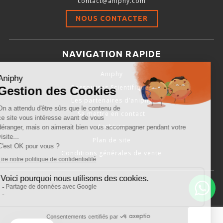
contact@aniphy.com
Stimulation-évaluation Thermique
NOUS CONTACTER
ACTIVITÉ LOCOMOTRICE ET EXPLORATOIRE
COORDINATION ET SENSORI-MOTEUR
NAVIGATION RAPIDE
ANXIÉTÉ ET DÉPRESSION
Aniphy
INTERACTION SOCIALE
Ressources Scientifiques
RYTHMES CIRCADIENS
Les partenaires d’aniphy
Se mettre en contact
DÉVELOPPEMENTS À FAÇON
Archives
Plan de site
Conditions générales de vente
PORTIQUES & STATIONS D’ANÉSTHÉSIE
ASPIRATEURS ET CARTOUCHES CHARBON ACTIF
CAGES À INDUCTION ET MASQUES D’ANESTHÉSIE
ÉVAPORATEURS