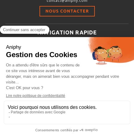
contact@aniphy.com
Stimulation-évaluation Thermique
NOUS CONTACTER
ACTIVITÉ LOCOMOTRICE ET EXPLORATOIRE
COORDINATION ET SENSORI-MOTEUR
NAVIGATION RAPIDE
ANXIÉTÉ ET DÉPRESSION
Aniphy
INTERACTION SOCIALE
Ressources Scientifiques
RYTHMES CIRCADIENS
Les partenaires d’aniphy
Se mettre en contact
DÉVELOPPEMENTS À FAÇON
Archives
Plan de site
Conditions générales de vente
PORTIQUES & STATIONS D’ANÉSTHÉSIE
ASPIRATEURS ET CARTOUCHES CHARBON ACTIF
CAGES À INDUCTION ET MASQUES D’ANESTHÉSIE
ÉVAPORATEURS